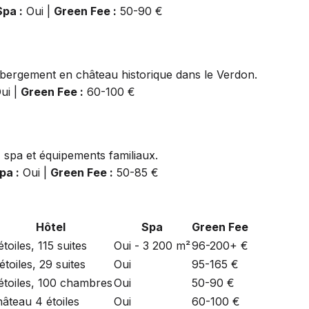
Spa :
Oui |
Green Fee :
50-90 €
ébergement en château historique dans le Verdon.
ui |
Green Fee :
60-100 €
 spa et équipements familiaux.
pa :
Oui |
Green Fee :
50-85 €
Hôtel
Spa
Green Fee
étoiles, 115 suites
Oui - 3 200 m²
96-200+ €
étoiles, 29 suites
Oui
95-165 €
étoiles, 100 chambres
Oui
50-90 €
âteau 4 étoiles
Oui
60-100 €