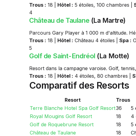
Trous :
18 |
Hôtel :
5 étoiles, 100 chambres |
4
Château de Taulane
(La Martre)
Parcours Gary Player à 1 000 m d'altitude. H
Trous :
18 |
Hôtel :
Château 4 étoiles |
Spa :
O
5
Golf de Saint-Endréol
(La Motte)
Resort dans la campagne varoise. Golf, tennis,
Trous :
18 |
Hôtel :
4 étoiles, 80 chambres |
S
Comparatif des Resorts
Resort
Trous
Terre Blanche Hotel Spa Golf Resort
36
5 
Royal Mougins Golf Resort
18
4 
Golf de Roquebrune Resort
18
5 
Château de Taulane
18
Ch