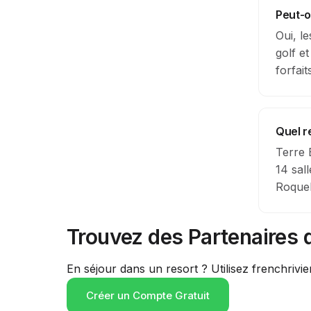
Peut-o
Oui, l
golf e
forfait
Quel r
Terre 
14 sal
Roqueb
Trouvez des Partenaires 
En séjour dans un resort ? Utilisez frenchrivie
Créer un Compte Gratuit