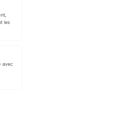
nt,
t les
) avec