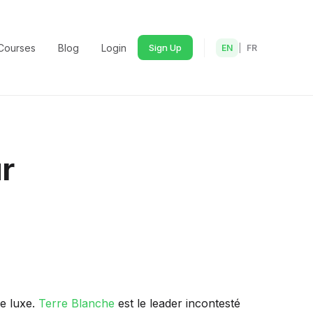
Courses
Blog
Login
Sign Up
EN
|
FR
r
e luxe.
Terre Blanche
est le leader incontesté