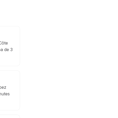
Côte
pa de 3
opez
nutes